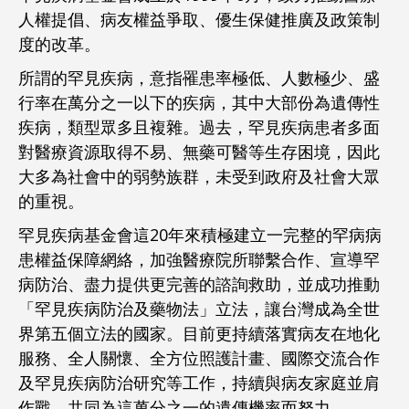
人權提倡、病友權益爭取、優生保健推廣及政策制
度的改革。
所謂的罕見疾病，意指罹患率極低、人數極少、盛
行率在萬分之一以下的疾病，其中大部份為遺傳性
疾病，類型眾多且複雜。過去，罕見疾病患者多面
對醫療資源取得不易、無藥可醫等生存困境，因此
大多為社會中的弱勢族群，未受到政府及社會大眾
的重視。
罕見疾病基金會這20年來積極建立一完整的罕病病
患權益保障網絡，加強醫療院所聯繫合作、宣導罕
病防治、盡力提供更完善的諮詢救助，
並成功推動
「罕見疾病防治及藥物法」立法，讓台灣成為全世
界第五個立法的國家。目前更持續落實病友在地化
服務、全人關懷、全方位照護計畫、國際交流合作
及罕見疾病防治研究等工作，持續與病友家庭並肩
作戰，共同為這萬分之一的遺傳機率而努力。