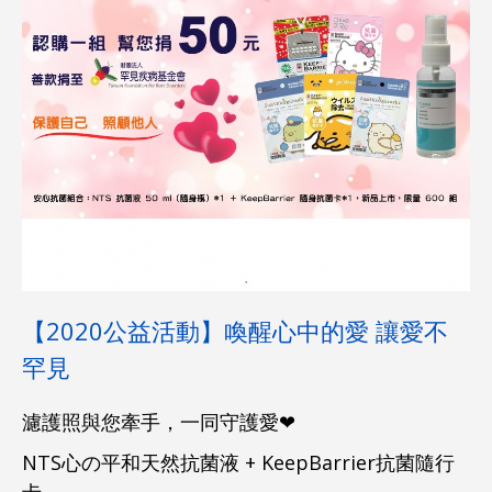
【2020公益活動】喚醒心中的愛 讓愛不
罕見
濾護照與您牽手，一同守護愛❤
NTS心の平和天然抗菌液 + KeepBarrier抗菌隨行