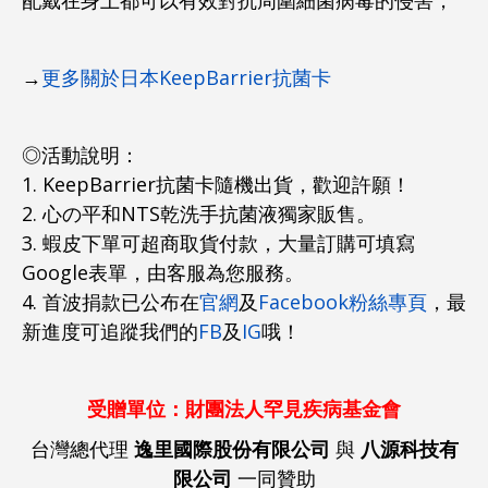
→
更多關於日本KeepBarrier抗菌卡
◎活動說明：
1. KeepBarrier抗菌卡隨機出貨，歡迎許願！
2. 心の平和NTS乾洗手抗菌液獨家販售。
3. 蝦皮下單可超商取貨付款，大量訂購可填寫
Google表單，由客服為您服務。
4. 首波捐款已公布在
官網
及
Facebook粉絲專頁
，最
新進度可追蹤我們的
FB
及
IG
哦！
受贈單位：財團法人罕見疾病基金會
台灣總代理
逸里國際股份有限公司
與
八源科技有
限公司
一同贊助