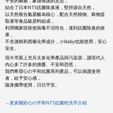
平安的圖騰，象徵保護的意思，
結合了日本NTS抗菌除臭液，堅持源自天然，
以天然複合氨基酸為核心，配合天然植物、穀物提
取液等食品級原料組成，
利用獨家技術使病毒不活性化，達到抗菌除臭的效
果，
不含酒精和西藥化學成分，小Baby也能使用，安心
安全。
現今市面上充斥太多化學產品與污染源，讓
現代人
內心多了許多的擔憂、不安和恐慌，
我們希望心の平和抗菌系列產品，可以保護使用
者，給予安心感，
隨身攜帶使用，日日平安。
→
更多關於心の平和NTS抗菌乾洗手介紹